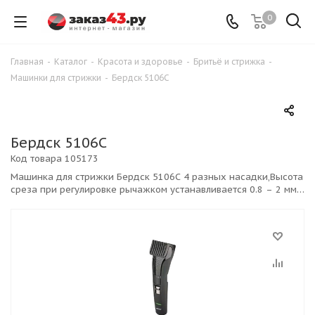
0
Главная
-
Каталог
-
Красота и здоровье
-
Бритьё и стрижка
-
Машинки для стрижки
-
Бердск 5106С
Бердск 5106С
Код товара
105173
Машинка для стрижки Бердск 5106С 4 разных насадки,Высота
среза при регулировке рычажком устанавливается 0.8 – 2 мм.
Лезвия из нержавеющей стали, Для включения/выключения
прибора предусмотрена кнопка-бегунок. К электросети
машинка для стрижки подключается