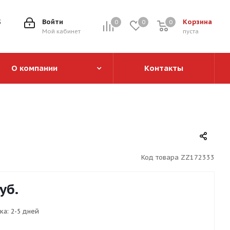
5
Войти
Корзина
0
0
0
0
Мой кабинет
пуста
О компании
Контакты
Код товара
ZZ172333
уб.
ка:
2-5 дней