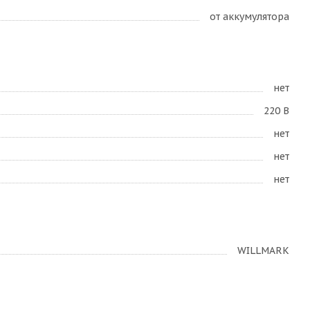
от аккумулятора
нет
220 В
нет
нет
нет
WILLMARK