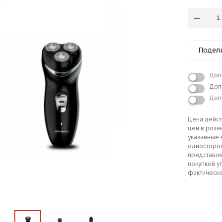
Подел
Доп
Доп
Доп
Цена дейст
цен в розн
указанные 
односторо
представле
покупкой у
фактическо