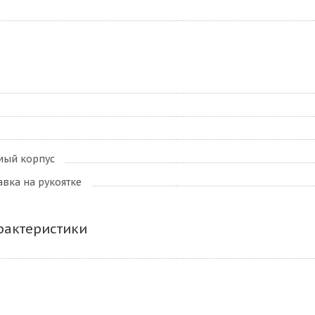
ый корпус
авка на рукоятке
рактеристики