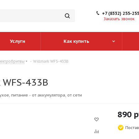
+7 (8332) 255-25
Заказать звонок
Услуги
Как купить
ектробритвы
-
Willmark WFS-433B
k WFS-433B
ухое, питание - от аккумулятора, от сети
890
р
Постав