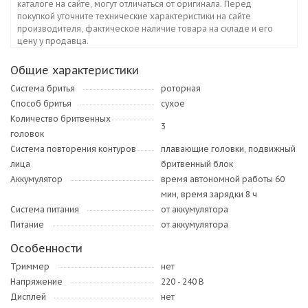
каталоге на сайте, могут отличаться от оригинала. Перед
покупкой уточните технические характеристики на сайте
производителя, фактическое наличие товара на складе и его
цену у продавца.
Общие характеристики
Система бритья
роторная
Способ бритья
сухое
Количество бритвенных
3
головок
Система повторения контуров
плавающие головки, подвижный
лица
бритвенный блок
Аккумулятор
время автономной работы 60
мин, время зарядки 8 ч
Система питания
от аккумулятора
Питание
от аккумулятора
Особенности
Триммер
нет
Напряжение
220 - 240 В
Дисплей
нет