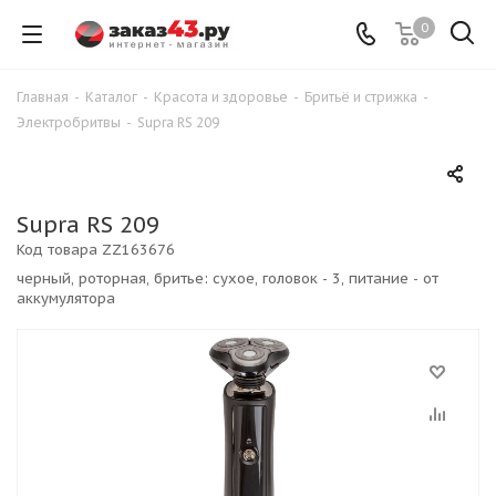
0
Главная
-
Каталог
-
Красота и здоровье
-
Бритьё и стрижка
-
Электробритвы
-
Supra RS 209
Supra RS 209
Код товара
ZZ163676
черный, роторная, бритье: сухое, головок - 3, питание - от
аккумулятора