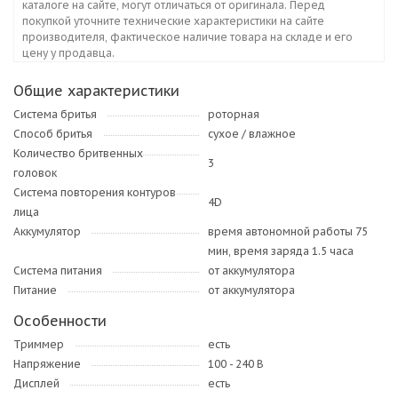
каталоге на сайте, могут отличаться от оригинала. Перед
покупкой уточните технические характеристики на сайте
производителя, фактическое наличие товара на складе и его
цену у продавца.
Общие характеристики
Система бритья
роторная
Способ бритья
сухое / влажное
Количество бритвенных
3
головок
Система повторения контуров
4D
лица
Аккумулятор
время автономной работы 75
мин, время заряда 1.5 часа
Система питания
от аккумулятора
Питание
от аккумулятора
Особенности
Триммер
есть
Напряжение
100 - 240 В
Дисплей
есть