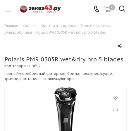
0
Главная
-
Каталог
-
Красота и здоровье
-
Бритьё и стрижка
-
Электробритвы
-
Polaris PMR 0305R wet&dry pro 5 blades
Polaris PMR 0305R wet&dry pro 5 blades
Код товара
100697
черный/серебристый, роторная, бритье: влажное/сухое,
триммер, питание - от аккумулятора