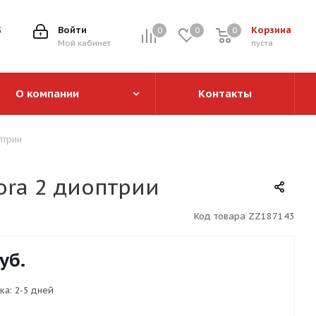
5
Войти
Корзина
0
0
0
0
Мой кабинет
пуста
О компании
Контакты
птрии
ora 2 диоптрии
Код товара
ZZ187143
уб.
ка:
2-5 дней