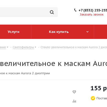
+7 (8332) 255-25
Заказать звонок
Услуги
Как купить
ание
-
Светофильтры
-
Стекло увеличительное к маскам Aurora 2 дио
увеличительное к маскам Aur
ное к маскам Aurora 2 диоптрии
155
р
Постав