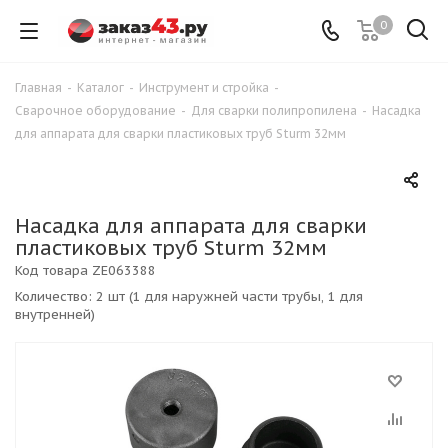
0
Главная
-
Каталог
-
Инструмент и стройка
-
Сварочное оборудование
-
Для сварки полипропилена
-
Насадка
для аппарата для сварки пластиковых труб Sturm 32мм
Насадка для аппарата для сварки
пластиковых труб Sturm 32мм
Код товара
ZE063388
Количество: 2 шт (1 для наружней части трубы, 1 для
внутренней)