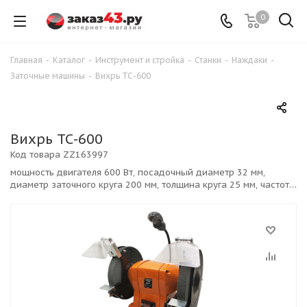
0
Главная
-
Каталог
-
Инструмент и стройка
-
Станки
-
Наждаки
-
Заточные машины
-
Вихрь ТС-600
Вихрь ТС-600
Код товара
ZZ163997
мощность двигателя 600 Вт, посадочный диаметр 32 мм,
диаметр заточного круга 200 мм, толщина круга 25 мм, частота
вращения 2950 об/мин