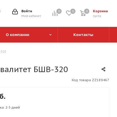
5
Войти
Корзина
0
0
0
0
Мой кабинет
пуста
О компании
Контакты
-320
валитет БШВ-320
Код товара
ZZ189467
б.
ка:
2-5 дней