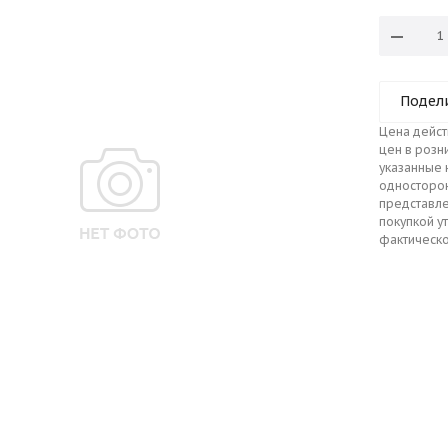
Подел
Цена дейст
цен в розн
указанные 
односторо
представле
покупкой у
фактическо