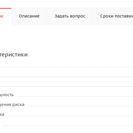
и:
Описание
Задать вопрос
Сроки поставк
теристики
щность
щения диска
ка