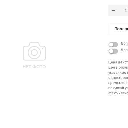
Подел
Доп
Доп
Цена дейст
цен в розн
указанные 
односторо
представле
покупкой у
фактическо