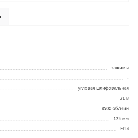
и
зажимы
-
угловая шлифовальная
21 В
8500 об/мин
125 мм
M14