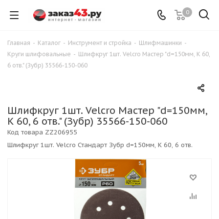
0
Главная
-
Каталог
-
Инструмент и стройка
-
Шлифмашинки
-
Круги шлифовальные
-
Шлифкруг 1шт. Velcro Мастер "d=150мм, K 60,
6 отв." (Зубр) 35566-150-060
Шлифкруг 1шт. Velcro Мастер "d=150мм,
K 60, 6 отв." (Зубр) 35566-150-060
Код товара
ZZ206955
Шлифкруг 1шт. Velcro Стандарт Зубр d=150мм, K 60, 6 отв.