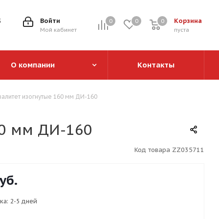
5
Войти
Корзина
0
0
0
0
Мой кабинет
пуста
О компании
Контакты
алитет изогнутые 160 мм ДИ-160
0 мм ДИ-160
Код товара
ZZ035711
уб.
ка:
2-5 дней