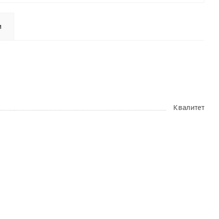
и
Квалитет