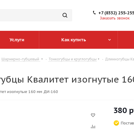
+7 (8332) 255-25
Заказать звонок
Услуги
Как купить
Шарнирно-губцевый
-
Тонкогубцы и круглогубцы
-
Длинногубцы Кв
убцы Квалитет изогнутые 16
тет изогнутые 160 мм ДИ-160
380
р
Постав