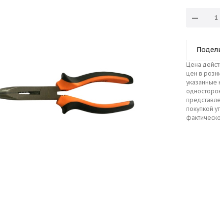
Подел
Цена дейст
цен в розн
указанные 
односторо
представле
покупкой у
фактическо