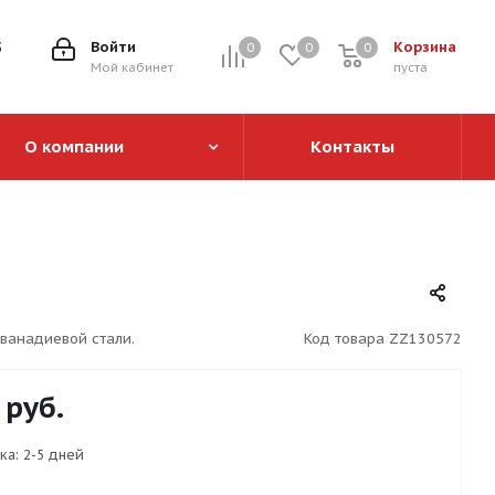
5
Войти
Корзина
0
0
0
0
Мой кабинет
пуста
О компании
Контакты
 ванадиевой стали.
Код товара
ZZ130572
руб.
ка:
2-5 дней