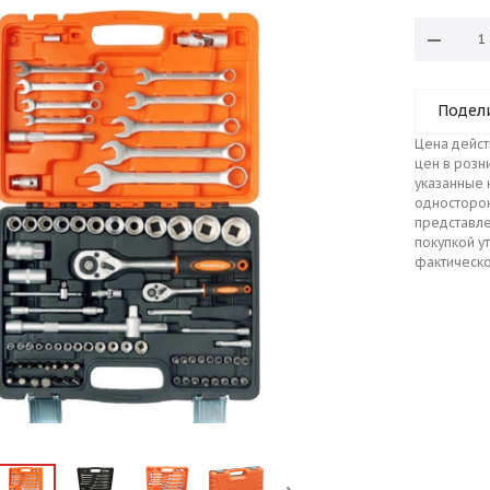
Подел
Цена дейст
цен в розн
указанные 
односторо
представле
покупкой у
фактическо