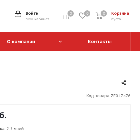
5
Войти
Корзина
0
0
0
0
Мой кабинет
пуста
О компании
Контакты
Код товара
ZE017476
б.
ка:
2-5 дней