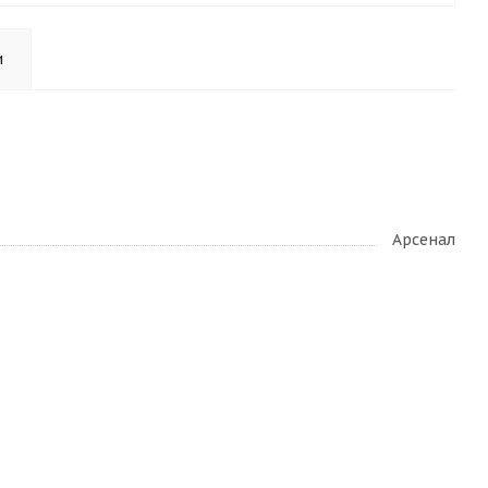
и
Арсенал