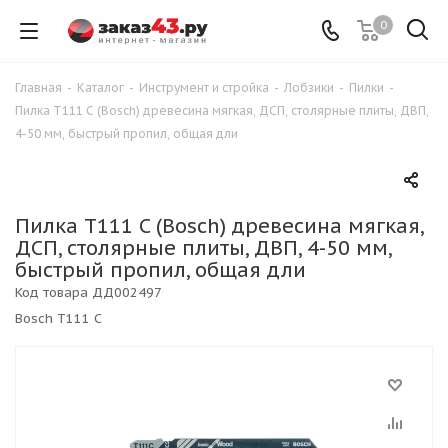
0
Главная
-
Каталог
-
Инструмент и стройка
-
Лобзики
-
Пилки
-
Пилка Т111 C (Bosch) древесина мягкая, ДСП, столярные плиты, ДВП,
4-50 мм, быстрый пропил, общая дли
Пилка Т111 C (Bosch) древесина мягкая,
ДСП, столярные плиты, ДВП, 4-50 мм,
быстрый пропил, общая дли
Код товара
ДД002497
Bosch T111 C