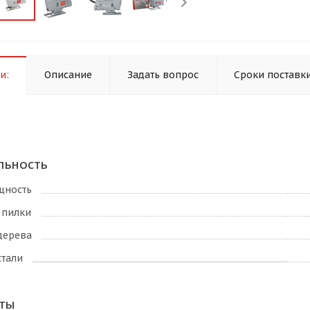
и:
Описание
Задать вопрос
Сроки поставк
льность
щность
 пилки
дерева
стали
ты