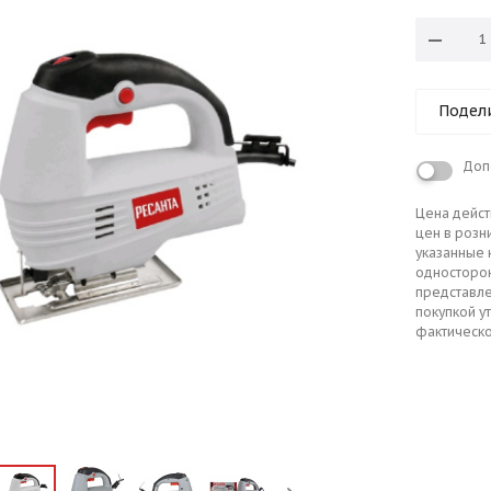
Подел
Доп
Цена дейст
цен в розн
указанные 
односторо
представле
покупкой у
фактическо