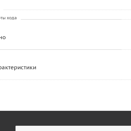
оты хода
но
рактеристики