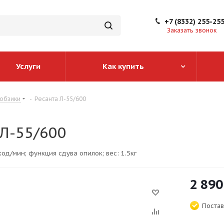
+7 (8332) 255-25
Заказать звонок
Услуги
Как купить
обзики
-
Ресанта Л-55/600
 Л-55/600
од/мин; функция сдува опилок; вес: 1.5кг
2 890
Постав