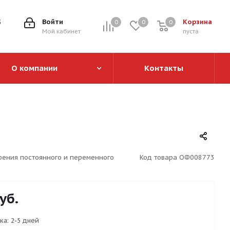
5
Войти
Корзина
0
0
0
0
Мой кабинет
пуста
О компании
Контакты
ения постоянного и переменного
Код товара
ОФ008773
уб.
ка:
2-5 дней