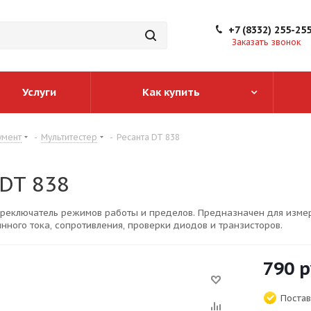
+7 (8332) 255-25
Заказать звонок
Услуги
Как купить
умент
-
Мультитестер
-
Ресанта DT 838
 DT 838
реключатель режимов работы и пределов. Предназначен для измер
нного тока, сопротивления, проверки диодов и транзисторов.
790
р
Постав